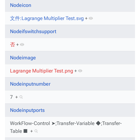
Nodeicon
文件:Lagrange Multiplier Test.svg
+
Nodeifswitchsupport
否
+
Nodeimage
Lagrange Multiplier Test.png
+
Nodeinputnumber
7
+
Nodeinputports
WorkFlow-Control ➤;Transfer-Variable ◆;Transfer-
Table ■
+