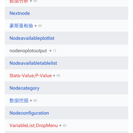
数据分析
+
Nextnode
豪斯曼检验
+
Nodeavailableplotlist
nodenoplotoutput
+
Nodeavailabletablelist
Stats-Value;P-Value
+
Nodecategory
数据挖掘
+
Nodeconfiguration
VariableList;DropMenu
+