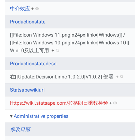
中介效应
+
Productionstate
[[File:Icon Windows 11.png|x24px|link=|Windows]] /
[[File:Icon Windows 10.png|x24px|link=|Windows 10]]
Win10及以上可用
+
Productionstatedesc
在[[Update:DecisionLinnc 1.0.2.0|V1.0.2]]部署
+
Statsapewikiurl
Https://wiki.statsape.com/拉格朗日乘数检验
+
Administrative properties
修改日期