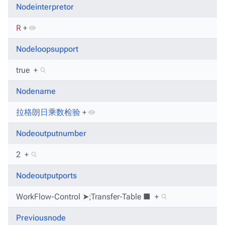
Nodeinterpretor
R
+
Nodeloopsupport
true
+
Nodename
拉格朗日乘数检验
+
Nodeoutputnumber
2
+
Nodeoutputports
WorkFlow-Control ➤;Transfer-Table ■
+
Previousnode